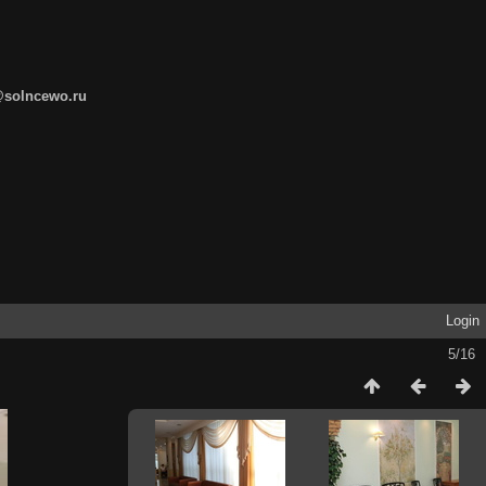
@solncewo.ru
Login
5/16