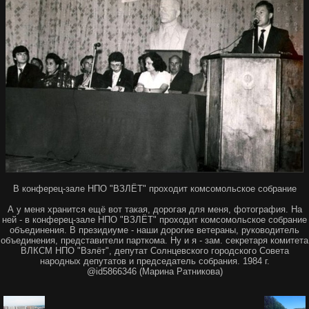
В конферец-зале НПО "ВЗЛЁТ" проходит комсомольское собрание
А у меня хранится ещё вот такая, дорогая для меня, фотография. На
ней - в конферец-зале НПО "ВЗЛЁТ" проходит комсомольское собрание
объединения. В президиуме - наши дорогие ветераны, руководитель
объединения, представители парткома. Ну и я - зам. секретаря комитета
ВЛКСМ НПО "Взлёт", депутат Солнцевского городского Совета
народных депутатов и председатель собрания. 1984 г.
@id5866346 (Марина Ратникова)