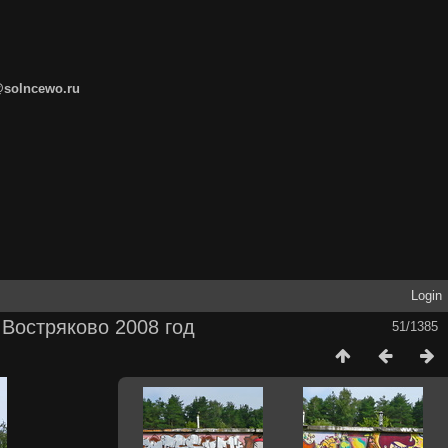
@solncewo.ru
Login
Востряково 2008 год
51/1385