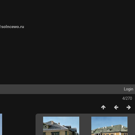
@solncewo.ru
Login
4/270