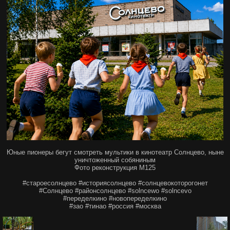
Юные пионеры бегут смотреть мультики в кинотеатр Солнцево, ныне
уничтоженный собяниным
Фото реконструкция М125
#староесолнцево #историясолнцево #солнцевокоторогонет
#Солнцево #районсолнцево #solncewo #solncevo
#переделкино #новопеределкино
#зао #тинао #россия #москва