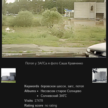
Потоп у ЗАГСа я фото Саша Кравченко
Keywords
боровское шоссе
,
загс
,
потоп
Albums
Несовсем старое Солнцево
Солневский ЗАГС
Visits
17478
Rating score
no rating