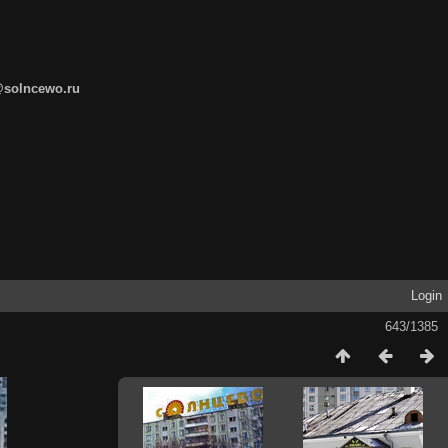
@solncewo.ru
Login
643/1385