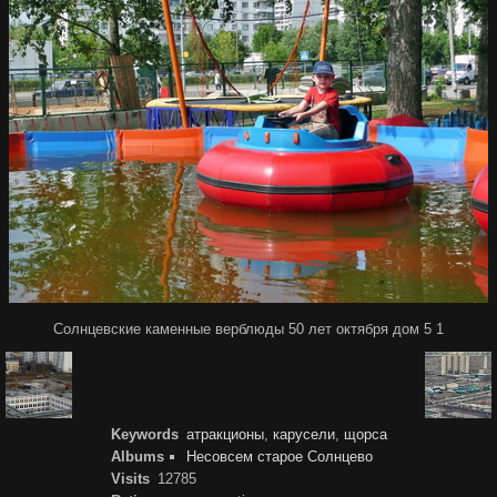
Солнцевские каменные верблюды 50 лет октября дом 5 1
Keywords
атракционы
,
карусели
,
щорса
Albums
Несовсем старое Солнцево
Visits
12785