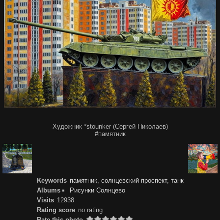
Художник *stounker (Сергей Николаев)
#памятник
Keywords
памятник
,
солнцевский проспект
,
танк
Albums
Рисунки Солнцево
Visits
12938
Rating score
no rating
Rate this photo