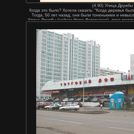
(4.90) Улица Дружбы
Когда это было? Хотела сказать: "Когда деревья бы
Тогда, 50 лет назад, они были тоненькими и невысо
Улица Дружбы (сейчас Наро-Фоминская), двор между
Колька (Дудышев).