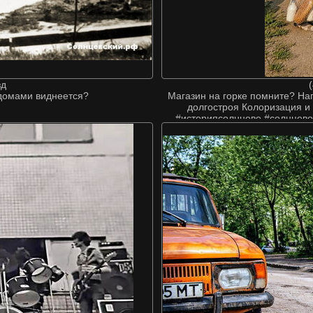
зд
а домами виднеется?
Магазин на горке помните? На
долгостроя Колоризация и
#историясолнцево #солнцево
#solncevo #переделкино 