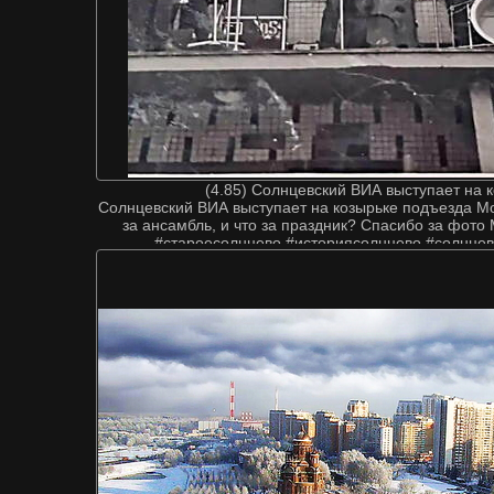
(4.85) Солнцевский ВИА выступает на 
Солнцевский ВИА выступает на козырьке подъезда Мож
за ансамбль, и что за праздник? Спасибо за фот
#староесолнцево #историясолнцево #солнцев
#районсолнцево #solncewo #solncevo #переделкино
#россия #москва