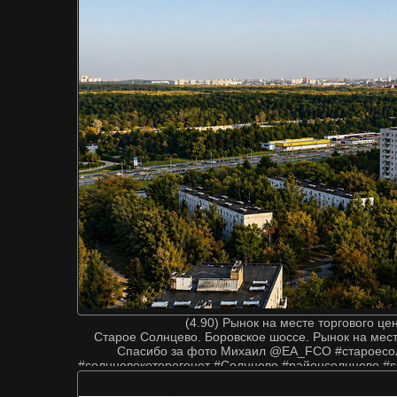
(4.90) Рынок на месте торгового ц
Старое Солнцево. Боровское шоссе. Рынок на мес
Спасибо за фото Михаил @EA_FCO #староесо
#солнцевокоторогонет #Солнцево #районсолнцево #s
#новопеределкино #зао #тинао #р