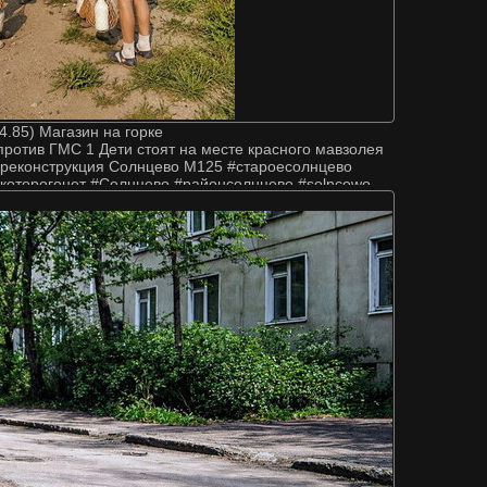
(4.85) Магазин на горке
против ГМС 1 Дети стоят на месте красного мавзолея
 реконструкция Солнцево М125 #староесолнцево
которогонет #Солнцево #районсолнцево #solncewo
#новопеределкино #зао #тинао #россия #москва