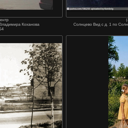
центр
(
 Владимира Коханова
Солнцево Вид с д. 1 по Сол
54