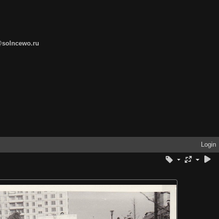
@solncewo.ru
Login