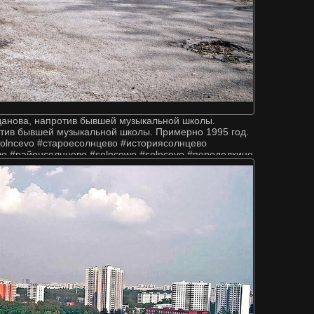
гданова, напротив бывшей музыкальной школы.
отив бывшей музыкальной школы. Примерно 1995 год.
lncevo #староесолнцево #историясолнцево
о #районсолнцево #solncewo #solncevo #переделкино
кино #зао #тинао #россия #москва