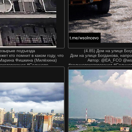
козырьке подъезда
(4.85) Дом на улице Бо
ет кто помнит в каком году, что
Дом на улице Богданова, напр
о Марина Фишкина (Милёхина)
Автор: @EA_FCO @wso
окоторогонет #Солнцево
#солнцевокоторогонет #Солнцев
 #новопеределкино #зао #тинао
#новопередел