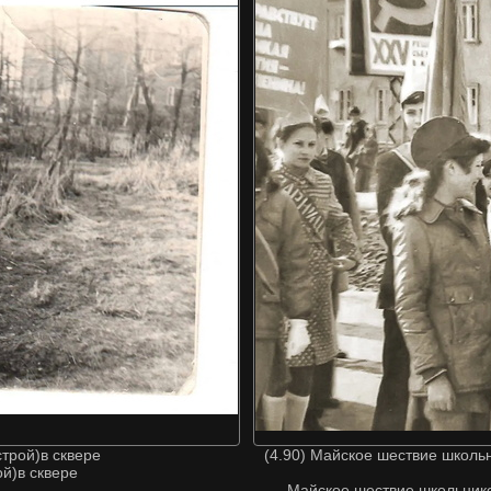
строй)в сквере
(4.90) Майское шествие школьн
й)в сквере
Майское шествие школьнико