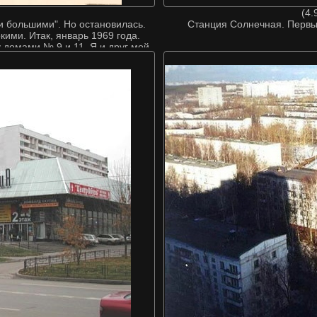
(4.
ли большими". Но остановилась.
Станция Солнечная. Первы
кими. Итак, январь 1969 года.
 домами № 9 и 11. Я и друг мой