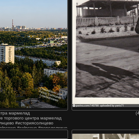
ентра мармелад
(
те торгового центра мармелад
лнцево #историясолнцево
olncewo #solncevo #переделкино
оссия #москва