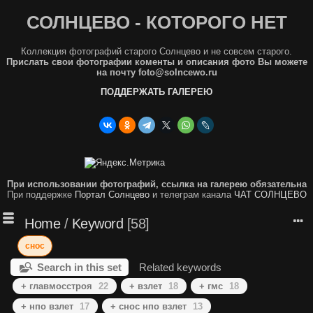
СОЛНЦЕВО - КОТОРОГО НЕТ
Коллекция фотографий старого Солнцево и не совсем старого.
Прислать свои фотографии коменты и описания фото Вы можете
на почту foto@solncewo.ru
ПОДДЕРЖАТЬ ГАЛЕРЕЮ
При использовании фотографий, ссылка на галерею обязательна
При поддержке
Портал Солнцево
и телеграм канала
ЧАТ СОЛНЦЕВО
Home
/
Keyword
58
снос
Search in this set
Related keywords
+ главмосстроя
22
+ взлет
18
+ гмс
18
+ нпо взлет
17
+ снос нпо взлет
13