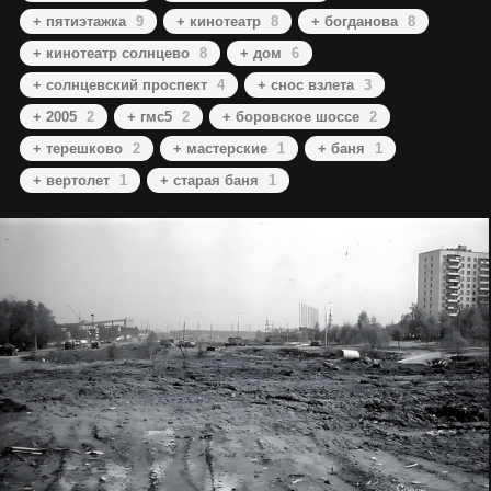
+ пятиэтажка
9
+ кинотеатр
8
+ богданова
8
+ кинотеатр солнцево
8
+ дом
6
+ солнцевский проспект
4
+ снос взлета
3
+ 2005
2
+ гмс5
2
+ боровское шоссе
2
+ терешково
2
+ мастерские
1
+ баня
1
+ вертолет
1
+ старая баня
1